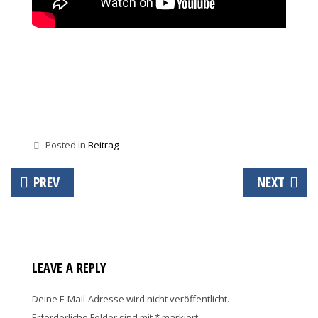
Posted in
Beitrag
Beitrags-
PREV
NEXT
Navigation
LEAVE A REPLY
Deine E-Mail-Adresse wird nicht veröffentlicht.
Erforderliche Felder sind mit
*
markiert