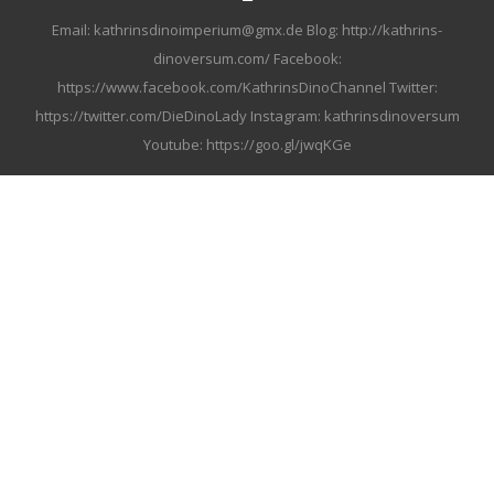
Email: kathrinsdinoimperium@gmx.de Blog: http://kathrins-
dinoversum.com/ Facebook:
https://www.facebook.com/KathrinsDinoChannel Twitter:
https://twitter.com/DieDinoLady Instagram: kathrinsdinoversum
Youtube: https://goo.gl/jwqKGe