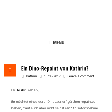
Skip
to
content
MENU
Ein Dino-Repaint von Kathrin?
Kathrin
15/05/2017
Leave a comment
Hi Ho ihr Lieben,
ihr möchtet eines eurer Dinosaurierfigürchen repaintet
haben, traut euch aber nicht selbst ran? Ab sofort nehme