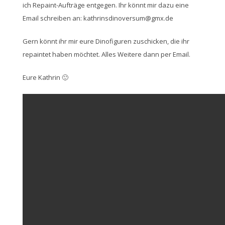
ich Repaint-Aufträge entgegen. Ihr könnt mir dazu eine
Email schreiben an: kathrinsdinoversum@gmx.de
Gern könnt ihr mir eure Dinofiguren zuschicken, die ihr
repaintet haben möchtet. Alles Weitere dann per Email.
Eure Kathrin 🙂