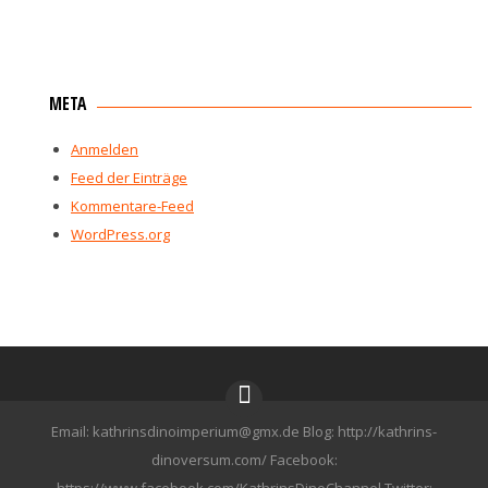
META
Anmelden
Feed der Einträge
Kommentare-Feed
WordPress.org
Email: kathrinsdinoimperium@gmx.de Blog: http://kathrins-
dinoversum.com/ Facebook:
https://www.facebook.com/KathrinsDinoChannel Twitter: